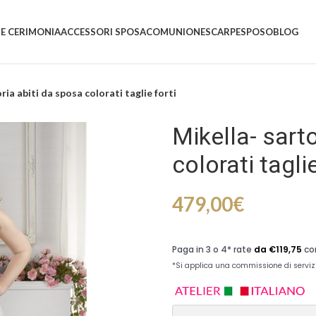
 E CERIMONIA
ACCESSORI SPOSA
COMUNIONE
SCARPE
SPOSO
BLOG
ria abiti da sposa colorati taglie forti
Mikella- sart
colorati taglie
479,00
€