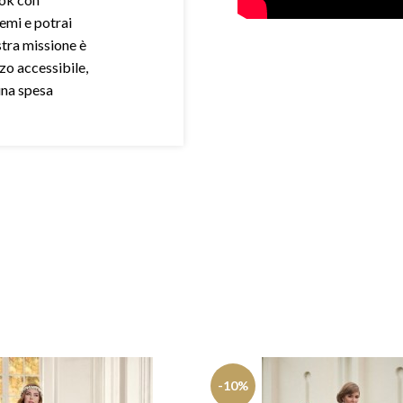
demi e potrai
stra missione è
zo accessibile,
una spesa
-10%