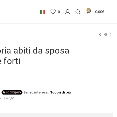
0
0
0,00
€
oria abiti da sposa
 forti