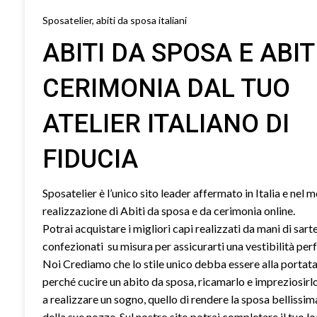
Sposatelier, abiti da sposa italiani
ABITI DA SPOSA E ABIT
CERIMONIA DAL TUO
ATELIER ITALIANO DI
FIDUCIA
Sposatelier è l’unico sito leader affermato in Italia e nel 
realizzazione di Abiti da sposa e da cerimonia online.
Potrai acquistare i migliori capi realizzati da mani di sart
confezionati su misura per assicurarti una vestibilità perf
Noi Crediamo che lo stile unico debba essere alla portata 
perché cucire un abito da sposa, ricamarlo e impreziosirl
a realizzare un sogno, quello di rendere la sposa bellissim
della sue nozze. Sul nostro sito potrai completare il tuo l