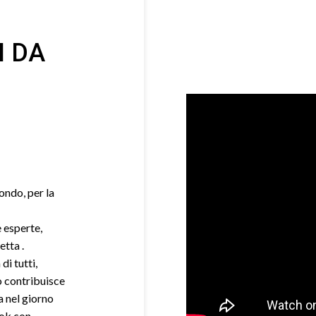
I DA
mondo, per la
e esperte,
etta .
di tutti,
o contribuisce
a nel giorno
ook con