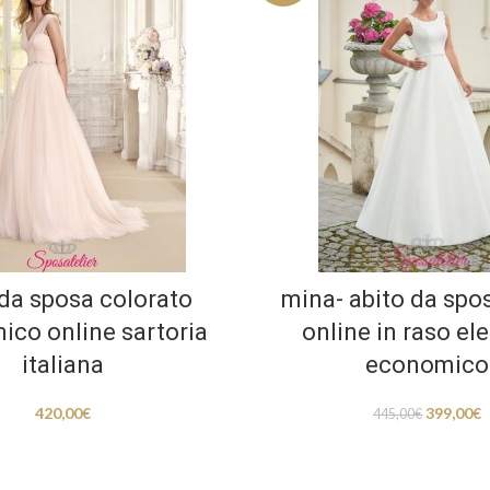
 da sposa colorato
mina- abito da spos
co online sartoria
online in raso el
italiana
economico
420,00
€
399,00
€
445,00
€