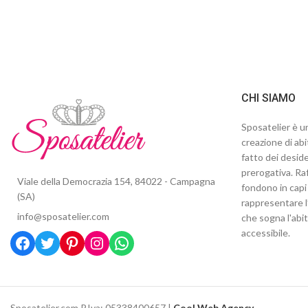
CHI SIAMO
Sposatelier è un
creazione di abi
fatto dei deside
prerogativa. Raf
Viale della Democrazia 154, 84022 - Campagna
fondono in capi 
(SA)
rappresentare l
info@sposatelier.com
che sogna l'abi
accessibile.
Sposatelier.com P.Iva: 05338400657 |
Cool Web Agency