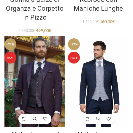
Organza e Corpetto
Maniche Lunghe
in Pizzo
460,00
€
1.449,00
€
499,00
€
1.550,00
€
-71%
-67%
HOT
HOT