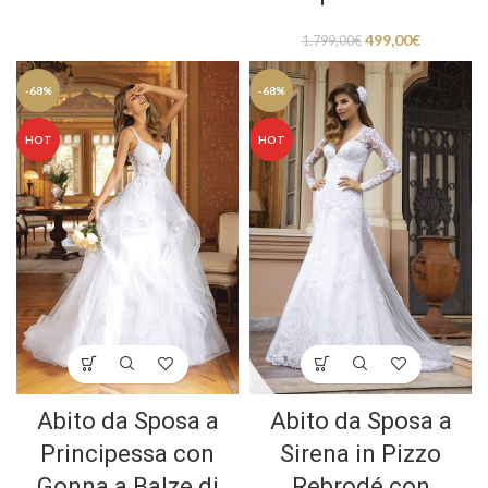
499,00
€
1.799,00
€
-68%
-68%
HOT
HOT
Abito da Sposa a
Abito da Sposa a
Principessa con
Sirena in Pizzo
Gonna a Balze di
Rebrodé con