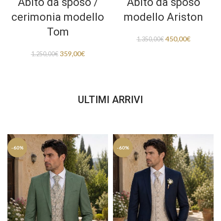
Abito da sposo /
Abito da sposo
cerimonia modello
modello Ariston
Tom
450,00
€
1.350,00
€
359,00
€
1.250,00
€
ULTIMI ARRIVI
-60%
-60%