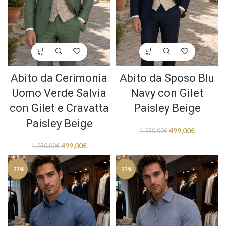
Abito da Cerimonia
Abito da Sposo Blu
Uomo Verde Salvia
Navy con Gilet
con Gilet e Cravatta
Paisley Beige
Paisley Beige
499,00
€
1.250,00
€
499,00
€
1.250,00
€
-33%
-33%