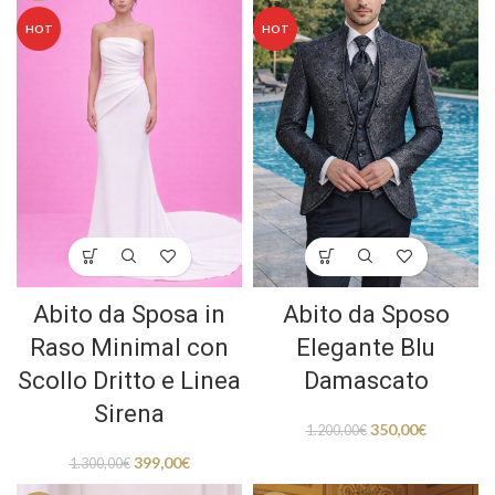
HOT
HOT
Abito da Sposa in
Abito da Sposo
Raso Minimal con
Elegante Blu
Scollo Dritto e Linea
Damascato
Sirena
350,00
€
1.200,00
€
399,00
€
1.300,00
€