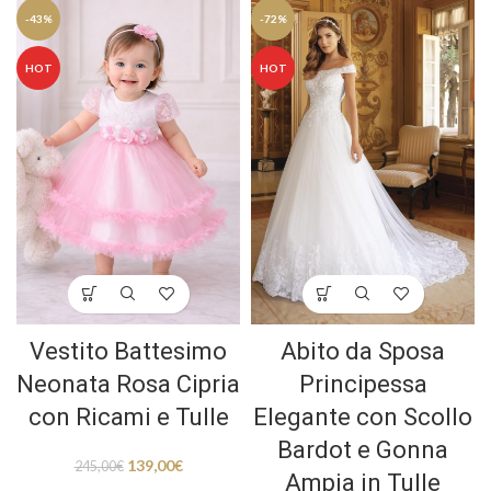
-43%
-72%
HOT
HOT
Vestito Battesimo
Abito da Sposa
Neonata Rosa Cipria
Principessa
con Ricami e Tulle
Elegante con Scollo
Bardot e Gonna
139,00
€
245,00
€
Ampia in Tulle