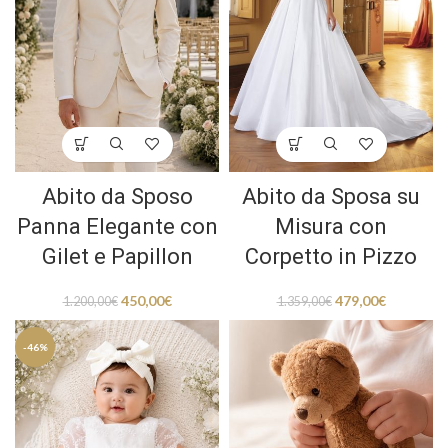
Abito da Sposo
Abito da Sposa su
Panna Elegante con
Misura con
Gilet e Papillon
Corpetto in Pizzo
450,00
€
479,00
€
1.200,00
€
1.359,00
€
-46%