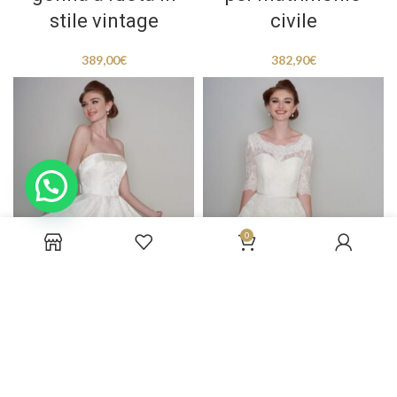
stile vintage
civile
389,00
€
382,90
€
0
abiti da sposa corto
abiti da sposa corto
in stile anni 50
economico online