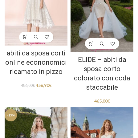
abiti da sposa corti
ELIDE – abiti da
online econonomici
sposa corto
ricamato in pizzo
colorato con coda
456,90
€
486,00
€
staccabile
465,00
€
-13%