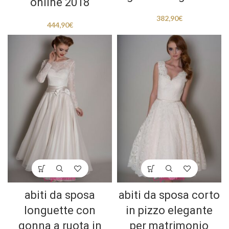
online 2018
382,90
€
444,90
€
abiti da sposa
abiti da sposa corto
longuette con
in pizzo elegante
gonna a ruota in
per matrimonio