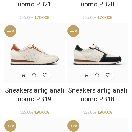
uomo PB21
uomo PB20
170,00
€
170,00
€
325,00
€
325,00
€
-42%
-42%
Sneakers artigianali
Sneakers artigianali
uomo PB19
uomo PB18
190,00
€
190,00
€
325,00
€
325,00
€
-39%
-39%