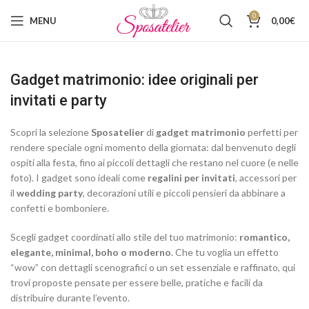
0
MENU
0,00
€
Gadget matrimonio: idee originali per
invitati e party
Scopri la selezione
Sposatelier
di
gadget matrimonio
perfetti per
rendere speciale ogni momento della giornata: dal benvenuto degli
ospiti alla festa, fino ai piccoli dettagli che restano nel cuore (e nelle
foto). I gadget sono ideali come
regalini per invitati
, accessori per
il
wedding party
, decorazioni utili e piccoli pensieri da abbinare a
confetti e bomboniere.
Scegli gadget coordinati allo stile del tuo matrimonio:
romantico,
elegante, minimal, boho o moderno
. Che tu voglia un effetto
“wow” con dettagli scenografici o un set essenziale e raffinato, qui
trovi proposte pensate per essere belle, pratiche e facili da
distribuire durante l’evento.