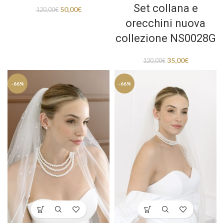
Set collana e
50,00
€
120,00
€
orecchini nuova
collezione NS0028G
35,00
€
120,00
€
-66%
-66%