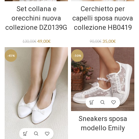
Set collana e
Cerchietto per
orecchini nuova
capelli sposa nuova
collezione DZ0139G
collezione HB0419
49,00
€
35,00
€
130,00
€
90,00
€
-45%
-50%
Sneakers sposa
modello Emily