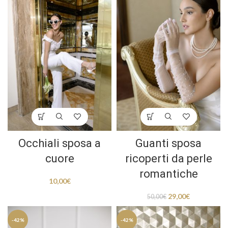
Occhiali sposa a
Guanti sposa
cuore
ricoperti da perle
romantiche
10,00
€
29,00
€
50,00
€
-42%
-42%