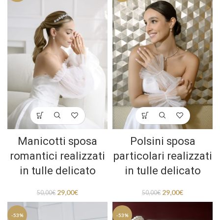
Manicotti sposa
Polsini sposa
romantici realizzati
particolari realizzati
in tulle delicato
in tulle delicato
29,00
€
29,00
€
50,00
€
50,00
€
-53%
-53%