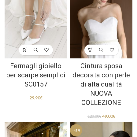
Fermagli gioiello
Cintura sposa
per scarpe semplici
decorata con perle
SC0157
di alta qualità
NUOVA
29,90
€
COLLEZIONE
49,00
€
120,00
€
-42%