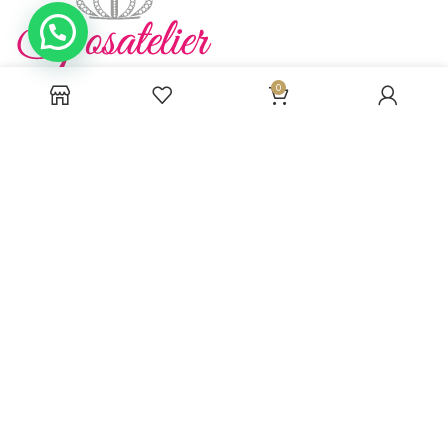
0
Viale della Democrazia 154, 84022 - Campagna (SA)
info@sposatelier.com
CHI SIAMO
RISORSE UTILI
CONSEGNA
Sposatelier.com P.Iva: 05338400657 |
Cool Web Agency