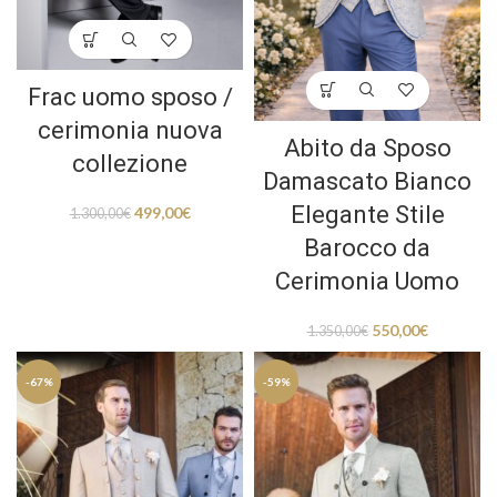
Frac uomo sposo /
cerimonia nuova
Abito da Sposo
collezione
Damascato Bianco
Elegante Stile
499,00
€
1.300,00
€
Barocco da
Cerimonia Uomo
550,00
€
1.350,00
€
-67%
-59%