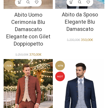
Abito da Sposo
Abito Uomo
Elegante Blu
Cerimonia Blu
Damascato
Damascato
Elegante con Gilet
350,00
€
1.200,00
€
Doppiopetto
370,00
€
1.250,00
€
-71%
-67%
HOT