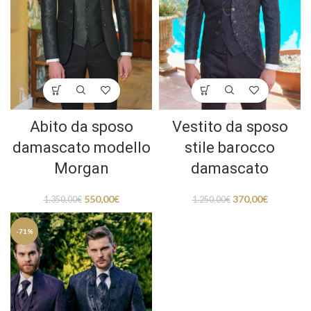
Abito da sposo
Vestito da sposo
damascato modello
stile barocco
Morgan
damascato
550,00
€
370,00
€
1.350,00
€
1.250,00
€
-71%