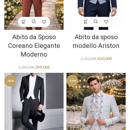
Abito da Sposo
Abito da sposo
Coreano Elegante
modello Ariston
Moderno
450,00
€
1.350,00
€
399,00
€
1.399,00
€
-62%
-59%