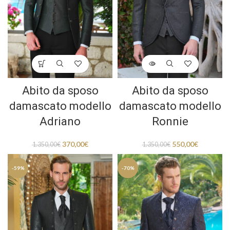
Abito da sposo
Abito da sposo
damascato modello
damascato modello
Adriano
Ronnie
370,00
€
550,00
€
1.350,00
€
1.350,00
€
-59%
-70%