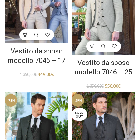
Vestito da sposo
modello 7046 – 17
Vestito da sposo
modello 7046 – 25
449,00
€
1.350,00
€
550,00
€
1.350,00
€
-73%
-59%
SOLD
OUT