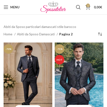
0
MENU
0,00
€
Abiti da Sposo particolari damascati stile barocco
Home
Abiti da Sposo Damascati
Pagina 2
-70%
-71%
HOT