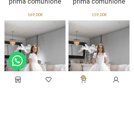
prima comunione
prima comunione
169,00
€
159,00
€
0
Miriana – Abito
Nadina – Abito
prima comunione
prima comunione
159,00
€
179,00
€