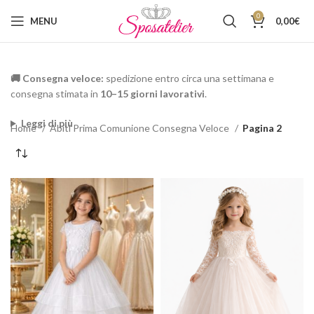
0
MENU
0,00
€
🚚 Consegna veloce:
spedizione entro circa una settimana e
consegna stimata in
10–15 giorni lavorativi
.
Leggi di più
Home
Abiti Prima Comunione Consegna Veloce
Pagina 2