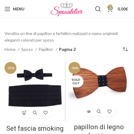
0
MENU
0,00
€
Vendita on line di papillon e farfallini realizzati a mano originiali
eleganti colorati per sposo
Home
Sposo
Papillon
Pagina 2
-25%
-40%
SOLD
OUT
papillon di legno
Set fascia smoking