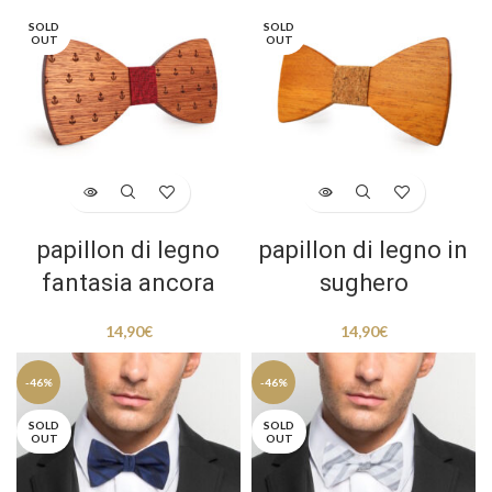
SOLD
SOLD
OUT
OUT
papillon di legno
papillon di legno in
fantasia ancora
sughero
14,90
€
14,90
€
-46%
-46%
SOLD
SOLD
OUT
OUT