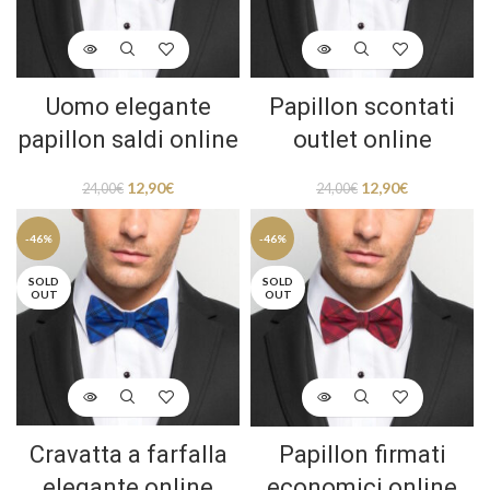
Uomo elegante
Papillon scontati
papillon saldi online
outlet online
12,90
€
12,90
€
24,00
€
24,00
€
-46%
-46%
SOLD
SOLD
OUT
OUT
Cravatta a farfalla
Papillon firmati
elegante online
economici online