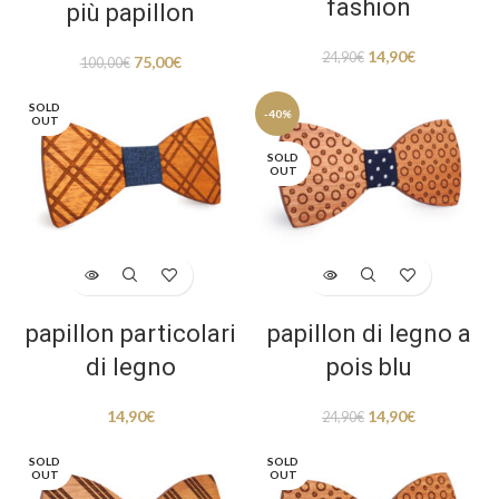
fashion
più papillon
14,90
€
24,90
€
75,00
€
100,00
€
SOLD
-40%
OUT
SOLD
OUT
papillon particolari
papillon di legno a
di legno
pois blu
14,90
€
14,90
€
24,90
€
SOLD
SOLD
OUT
OUT