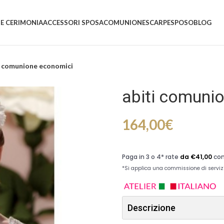
 E CERIMONIA
ACCESSORI SPOSA
COMUNIONE
SCARPE
SPOSO
BLOG
i comunione economici
abiti comuni
164,00
€
Descrizione