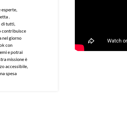
e esperte,
etta .
di tutti,
o contribuisce
a nel giorno
ook con
demi e potrai
stra missione è
zo accessibile,
una spesa