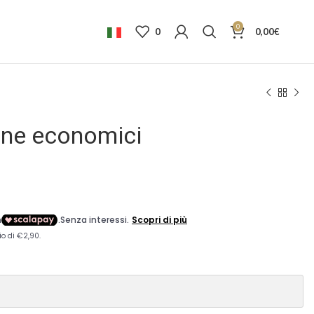
0
0
0,00
€
one economici