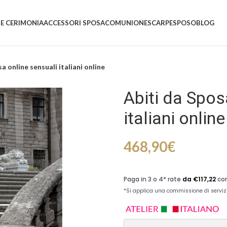
 E CERIMONIA
ACCESSORI SPOSA
COMUNIONE
SCARPE
SPOSO
BLOG
a online sensuali italiani online
Abiti da Spos
italiani online
468,90
€