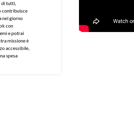
di tutti,
o contribuisce
a nel giorno
ook con
demi e potrai
stra missione è
zo accessibile,
una spesa