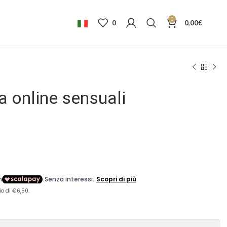
0
0
0,00
€
a online sensuali