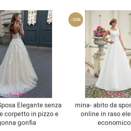
-10%
Sposa Elegante senza
mina- abito da spos
 e corpetto in pizzo e
online in raso el
gonna gonfia
economico