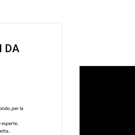
I DA
mondo, per la
e esperte,
etta .