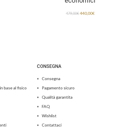
economici
440,00
€
479,00
€
CONSEGNA
Consegna
in base al fisico
Pagamento sicuro
Qualità garantita
FAQ
Wishlist
enti
Contattaci