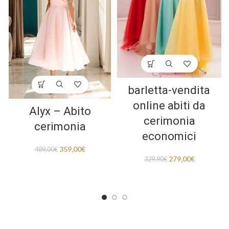
barletta-vendita
online abiti da
Alyx – Abito
cerimonia
cerimonia
economici
359,00
€
489,00
€
279,00
€
329,90
€