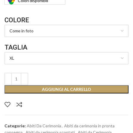
Colori
disponibili
COLORE
TAGLIA
AGGIUNGI AL CARRELLO
Categorie:
Abiti Da Cerimonia
,
Abiti da cerimonia in pronta
consegna
,
Abiti da cerimonia scontati
,
Abiti da Cerimonia