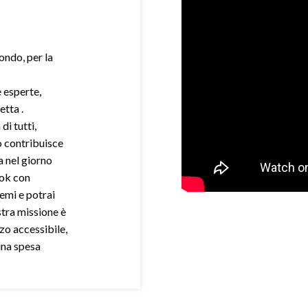
mondo, per la
e esperte,
etta .
di tutti,
o contribuisce
a nel giorno
ook con
demi e potrai
stra missione è
zo accessibile,
una spesa