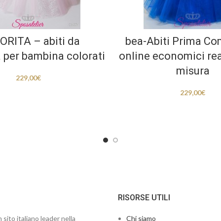
ORITA – abiti da
bea-Abiti Prima C
 per bambina colorati
online economici rea
misura
229,00
€
229,00
€
RISORSE UTILI
 sito italiano leader nella
Chi siamo