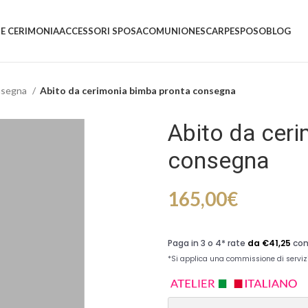
 E CERIMONIA
ACCESSORI SPOSA
COMUNIONE
SCARPE
SPOSO
BLOG
onsegna
Abito da cerimonia bimba pronta consegna
Abito da cer
consegna
165,00
€