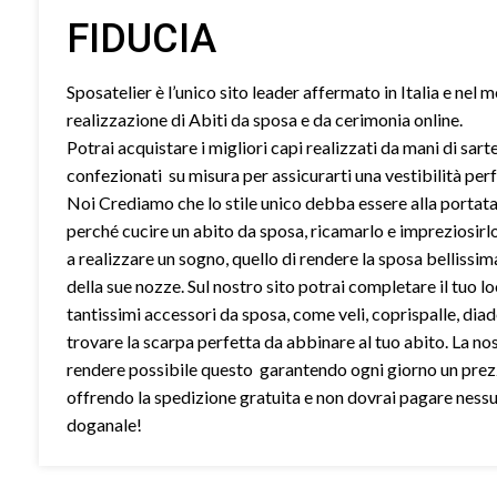
FIDUCIA
Sposatelier è l’unico sito leader affermato in Italia e nel 
realizzazione di Abiti da sposa e da cerimonia online.
Potrai acquistare i migliori capi realizzati da mani di sart
confezionati su misura per assicurarti una vestibilità perf
Noi Crediamo che lo stile unico debba essere alla portata 
perché cucire un abito da sposa, ricamarlo e impreziosirl
a realizzare un sogno, quello di rendere la sposa bellissim
della sue nozze. Sul nostro sito potrai completare il tuo l
tantissimi accessori da sposa, come veli, coprispalle, dia
trovare la scarpa perfetta da abbinare al tuo abito. La no
rendere possibile questo garantendo ogni giorno un prez
offrendo la spedizione gratuita e non dovrai pagare ness
doganale!