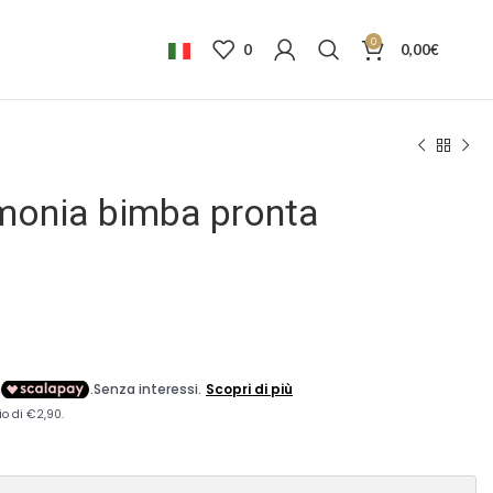
0
0
0,00
€
imonia bimba pronta