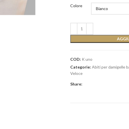
Colore
AGGIU
COD:
K uno
Categorie:
Abiti per damigelle
Veloce
Share: