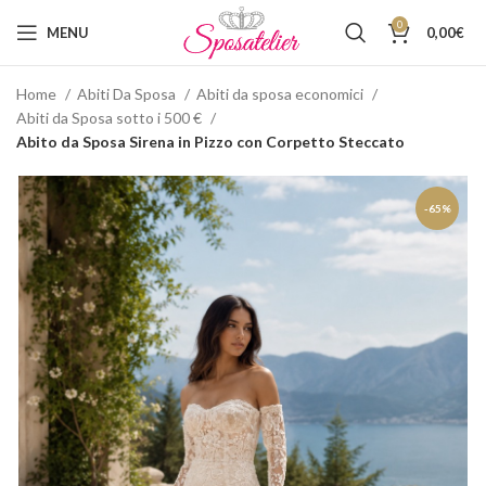
0
MENU
0,00
€
Home
Abiti Da Sposa
Abiti da sposa economici
Abiti da Sposa sotto i 500 €
Abito da Sposa Sirena in Pizzo con Corpetto Steccato
-65%