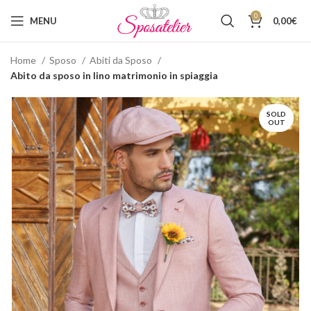
0
MENU
0,00
€
Home
Sposo
Abiti da Sposo
Abito da sposo in lino matrimonio in spiaggia
SOLD
OUT