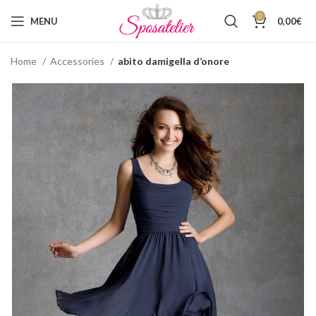
0
MENU
0,00
€
Home
Accessories
abito damigella d’onore