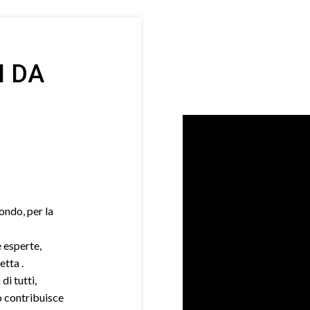
I DA
mondo, per la
e esperte,
etta .
di tutti,
o contribuisce