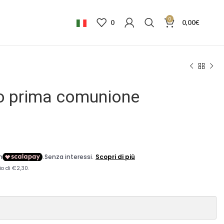
0
0
0,00
€
to prima comunione