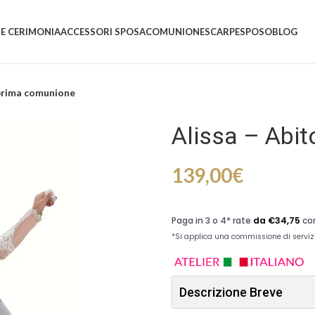
 E CERIMONIA
ACCESSORI SPOSA
COMUNIONE
SCARPE
SPOSO
BLOG
 prima comunione
Alissa – Abi
139,00
€
Descrizione Breve