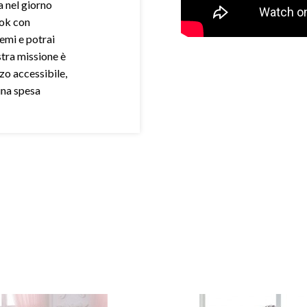
a nel giorno
ook con
demi e potrai
stra missione è
zo accessibile,
una spesa