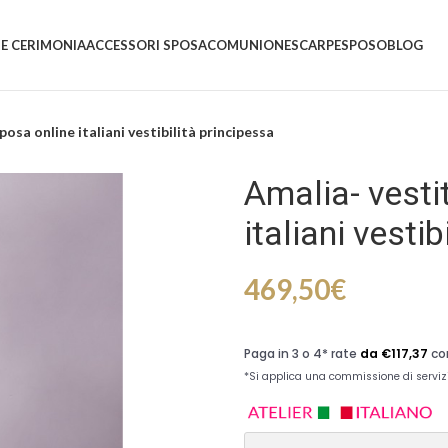
 E CERIMONIA
ACCESSORI SPOSA
COMUNIONE
SCARPE
SPOSO
BLOG
osa online italiani vestibilità principessa
Amalia- vesti
italiani vesti
469,50
€