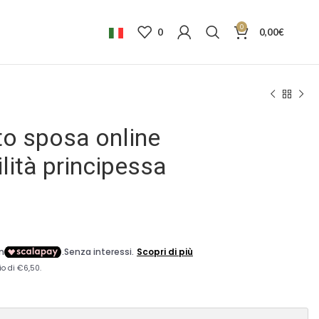
0
0
0,00
€
to sposa online
bilità principessa