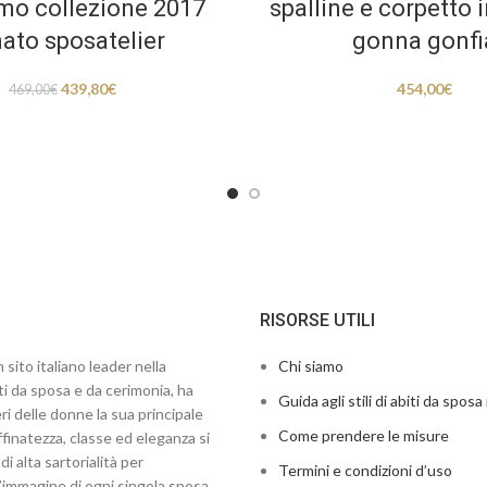
imo collezione 2017
spalline e corpetto i
mato sposatelier
gonna gonfi
439,80
€
454,00
€
469,00
€
RISORSE UTILI
 sito italiano leader nella
Chi siamo
ti da sposa e da cerimonia, ha
Guida agli stili di abiti da sposa 
ri delle donne la sua principale
Come prendere le misure
finatezza, classe ed eleganza si
di alta sartorialità per
Termini e condizioni d’uso
’immagine di ogni singola sposa