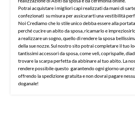
realizzazione di Abiti da sposa e da cerimonia online.
Potrai acquistare i migliori capi realizzati da mani di sart
confezionati su misura per assicurarti una vestibilità perf
Noi Crediamo che lo stile unico debba essere alla portata 
perché cucire un abito da sposa, ricamarlo e impreziosirl
a realizzare un sogno, quello di rendere la sposa bellissim
della sue nozze. Sul nostro sito potrai completare il tuo l
tantissimi accessori da sposa, come veli, coprispalle, dia
trovare la scarpa perfetta da abbinare al tuo abito. La no
rendere possibile questo garantendo ogni giorno un prez
offrendo la spedizione gratuita e non dovrai pagare ness
doganale!