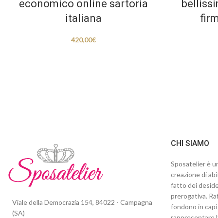
economico online sartoria
belliss
italiana
fir
420,00
€
CHI SIAMO
Sposatelier è un
creazione di abi
fatto dei deside
prerogativa. Raf
Viale della Democrazia 154, 84022 - Campagna
fondono in capi 
(SA)
rappresentare l