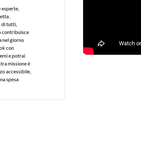
e esperte,
etta .
di tutti,
o contribuisce
a nel giorno
ook con
demi e potrai
stra missione è
zo accessibile,
una spesa