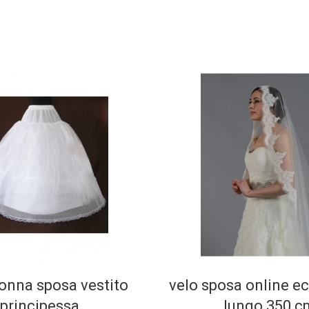
onna sposa vestito
velo sposa online 
principessa
lungo 350 c