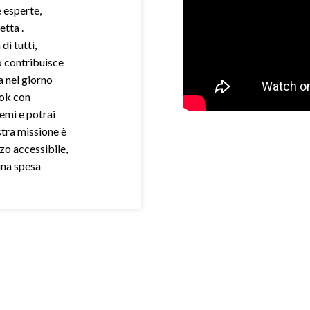
e esperte,
etta .
di tutti,
o contribuisce
a nel giorno
ook con
demi e potrai
stra missione è
zo accessibile,
una spesa