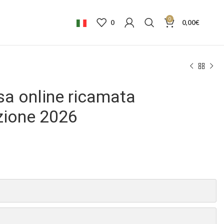
0
0
0,00
€
sa online ricamata
ezione 2026