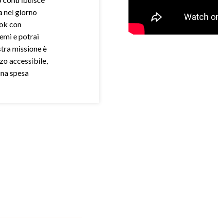
a nel giorno
ook con
demi e potrai
stra missione è
zo accessibile,
una spesa