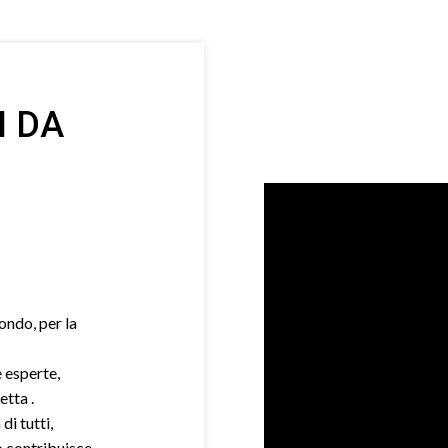
I DA
mondo, per la
e esperte,
etta .
di tutti,
o contribuisce