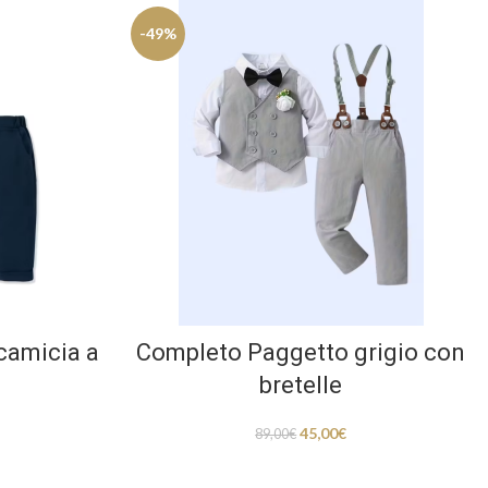
-49%
camicia a
Completo Paggetto grigio con
bretelle
45,00
€
89,00
€