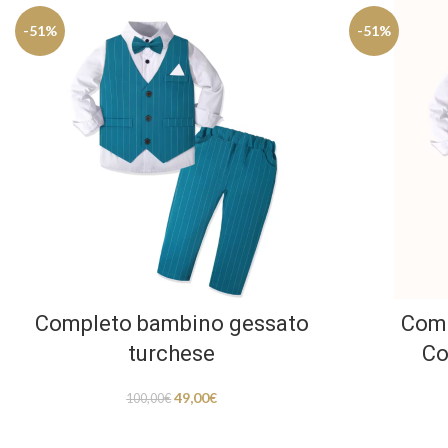
-51%
-51%
Completo bambino gessato
Comp
turchese
Co
49,00
€
100,00
€