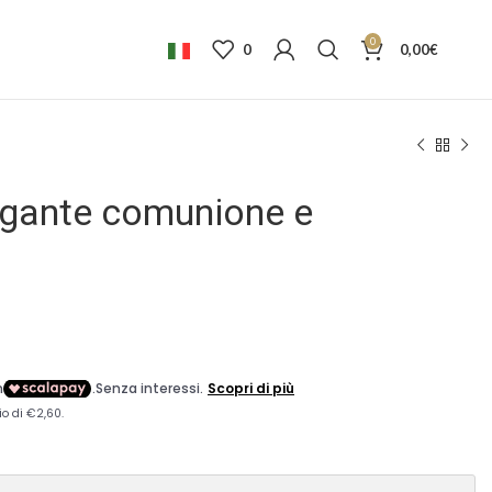
0
0
0,00
€
gante comunione e