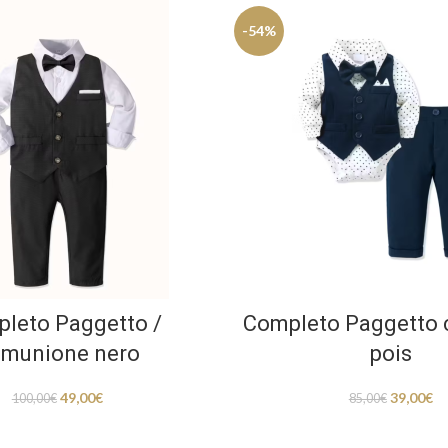
-54%
leto Paggetto /
Completo Paggetto 
munione nero
pois
49,00
€
39,00
€
100,00
€
85,00
€