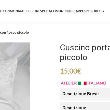
 E CERIMONIA
ACCESSORI SPOSA
COMUNIONE
SCARPE
SPOSO
BLOG
con fiocco piccolo
Cuscino porta
piccolo
15,00
€
Descrizione Breve
Descrizione