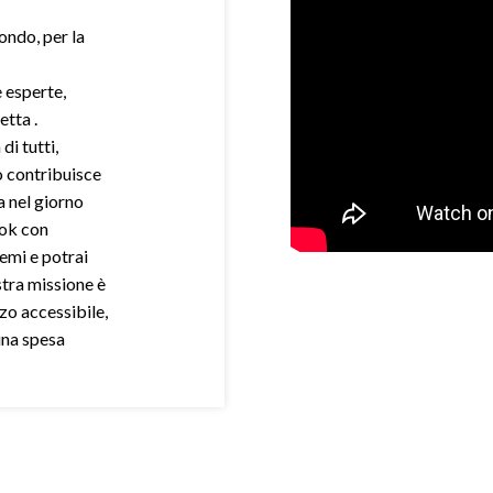
mondo, per la
e esperte,
etta .
di tutti,
o contribuisce
a nel giorno
ook con
demi e potrai
stra missione è
zo accessibile,
una spesa