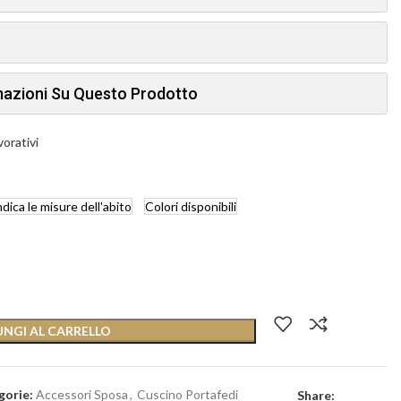
rmazioni Su Questo Prodotto
vorativi
ndica
le misure dell'abito
Colori
disponibili
NGI AL CARRELLO
gorie:
Accessori Sposa
,
Cuscino Portafedi
Share: