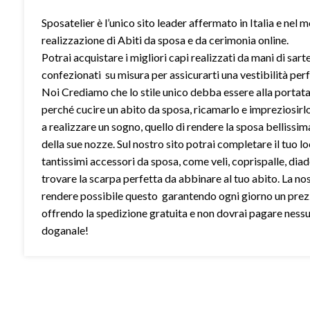
Sposatelier è l’unico sito leader affermato in Italia e nel 
realizzazione di Abiti da sposa e da cerimonia online.
Potrai acquistare i migliori capi realizzati da mani di sart
confezionati su misura per assicurarti una vestibilità perf
Noi Crediamo che lo stile unico debba essere alla portata 
perché cucire un abito da sposa, ricamarlo e impreziosirl
a realizzare un sogno, quello di rendere la sposa bellissim
della sue nozze. Sul nostro sito potrai completare il tuo l
tantissimi accessori da sposa, come veli, coprispalle, dia
trovare la scarpa perfetta da abbinare al tuo abito. La no
rendere possibile questo garantendo ogni giorno un prez
offrendo la spedizione gratuita e non dovrai pagare ness
doganale!