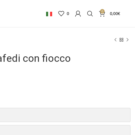
0
0
0,00
€
fedi con fiocco