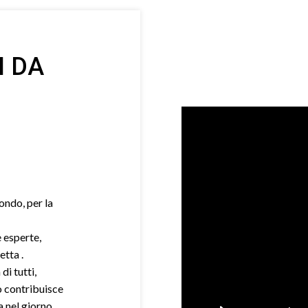
I DA
mondo, per la
e esperte,
etta .
di tutti,
o contribuisce
a nel giorno