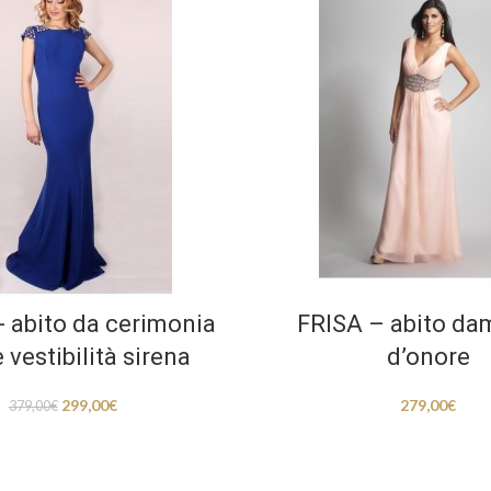
- abito da cerimonia
FRISA – abito da
 vestibilità sirena
d’onore
299,00
€
279,00
€
379,00
€