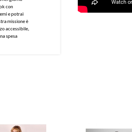
ook con
demi e potrai
stra missione è
zo accessibile,
una spesa