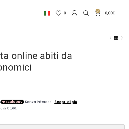
0
0
0,00
€
a online abiti da
onomici