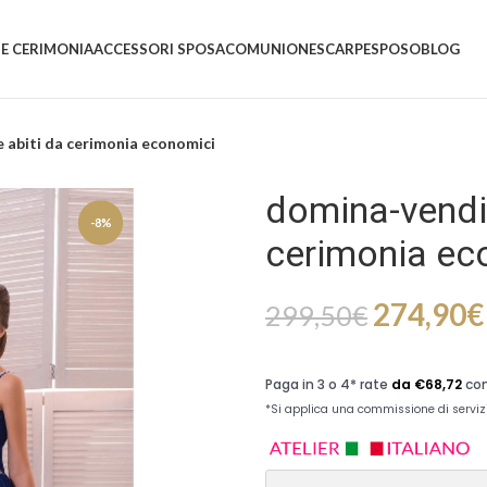
 E CERIMONIA
ACCESSORI SPOSA
COMUNIONE
SCARPE
SPOSO
BLOG
 abiti da cerimonia economici
domina-vendit
-8%
cerimonia ec
274,90
€
299,50
€