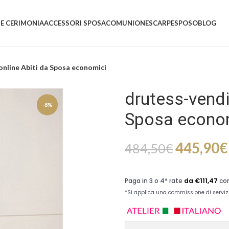
 E CERIMONIA
ACCESSORI SPOSA
COMUNIONE
SCARPE
SPOSO
BLOG
online Abiti da Sposa economici
drutess-vendi
-8%
Sposa econo
445,90
€
484,50
€