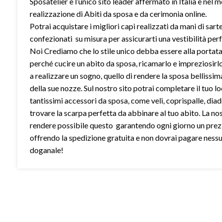
Sposatelier è l’unico sito leader affermato in Italia e nel 
realizzazione di Abiti da sposa e da cerimonia online.
Potrai acquistare i migliori capi realizzati da mani di sart
confezionati su misura per assicurarti una vestibilità perf
Noi Crediamo che lo stile unico debba essere alla portata 
perché cucire un abito da sposa, ricamarlo e impreziosirl
a realizzare un sogno, quello di rendere la sposa bellissim
della sue nozze. Sul nostro sito potrai completare il tuo l
tantissimi accessori da sposa, come veli, coprispalle, dia
trovare la scarpa perfetta da abbinare al tuo abito. La no
rendere possibile questo garantendo ogni giorno un prez
offrendo la spedizione gratuita e non dovrai pagare ness
doganale!