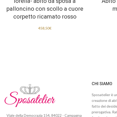
lorella- abito da sposa a
Abito
palloncino con scollo a cuore
m
corpetto ricamato rosso
458,50
€
CHI SIAMO
Sposatelier è un
creazione di abi
fatto dei deside
prerogativa. Raf
Viale della Democrazia 154, 84022 - Campagna