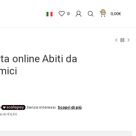
0
0
0,00
€
ta online Abiti da
mici