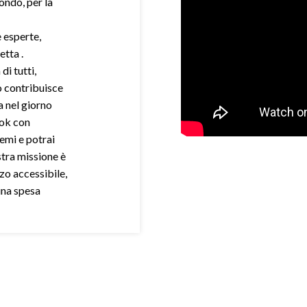
mondo, per la
e esperte,
etta .
di tutti,
o contribuisce
a nel giorno
ook con
demi e potrai
stra missione è
zo accessibile,
una spesa