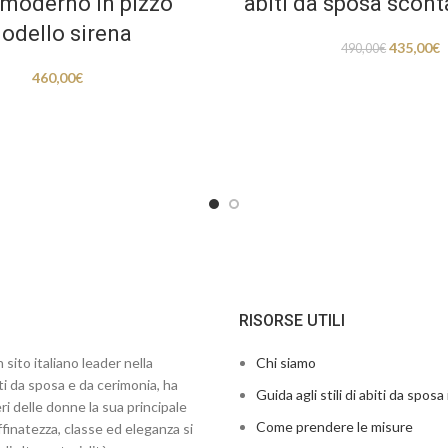
 moderno in pizzo
abiti da sposa scont
odello sirena
435,00
€
490,00
€
460,00
€
RISORSE UTILI
 sito italiano leader nella
Chi siamo
ti da sposa e da cerimonia, ha
Guida agli stili di abiti da sposa 
ri delle donne la sua principale
Come prendere le misure
finatezza, classe ed eleganza si