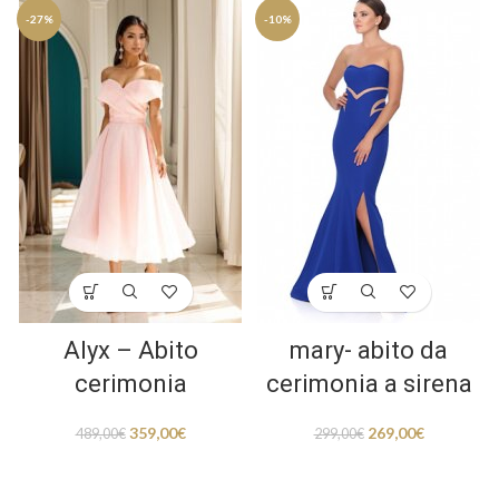
-27%
-10%
Alyx – Abito
mary- abito da
cerimonia
cerimonia a sirena
359,00
€
269,00
€
489,00
€
299,00
€