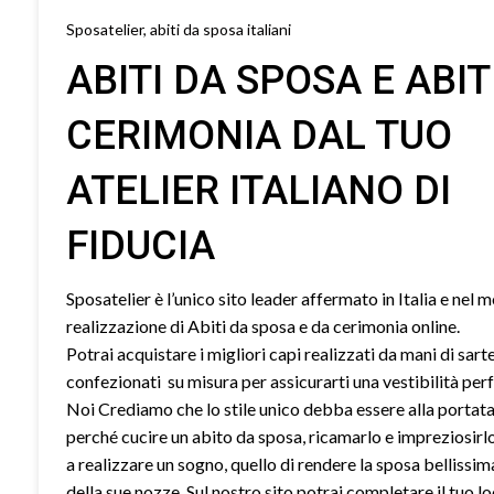
Sposatelier, abiti da sposa italiani
ABITI DA SPOSA E ABIT
CERIMONIA DAL TUO
ATELIER ITALIANO DI
FIDUCIA
Sposatelier è l’unico sito leader affermato in Italia e nel 
realizzazione di Abiti da sposa e da cerimonia online.
Potrai acquistare i migliori capi realizzati da mani di sart
confezionati su misura per assicurarti una vestibilità perf
Noi Crediamo che lo stile unico debba essere alla portata 
perché cucire un abito da sposa, ricamarlo e impreziosirl
a realizzare un sogno, quello di rendere la sposa bellissim
della sue nozze. Sul nostro sito potrai completare il tuo l