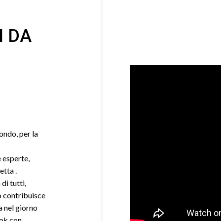
I DA
mondo, per la
e esperte,
etta .
di tutti,
o contribuisce
a nel giorno
ook con