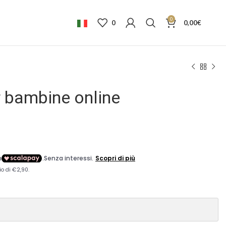
0
0
0,00
€
r bambine online