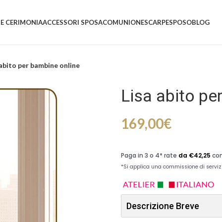
 E CERIMONIA
ACCESSORI SPOSA
COMUNIONE
SCARPE
SPOSO
BLOG
 abito per bambine online
Lisa abito pe
169,00
€
Descrizione Breve