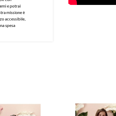
demi e potrai
stra missione è
zo accessibile,
una spesa