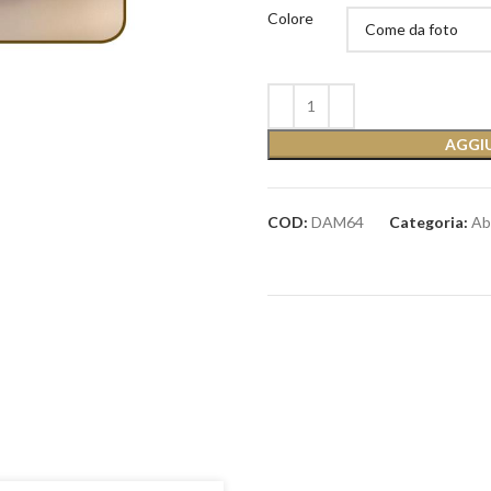
Colore
AGGIU
COD:
DAM64
Categoria:
Ab