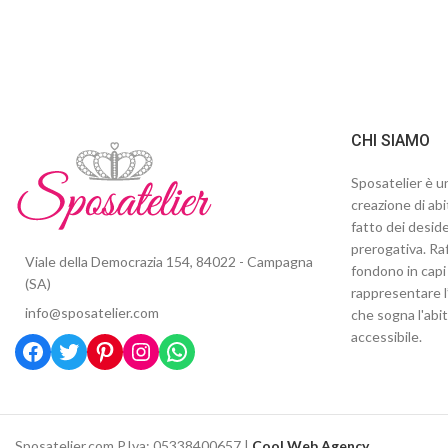
CHI SIAMO
Sposatelier è un
creazione di abi
fatto dei deside
prerogativa. Raf
Viale della Democrazia 154, 84022 - Campagna
fondono in capi 
(SA)
rappresentare l
info@sposatelier.com
che sogna l'abi
accessibile.
Sposatelier.com P.Iva: 05338400657 |
Cool Web Agency