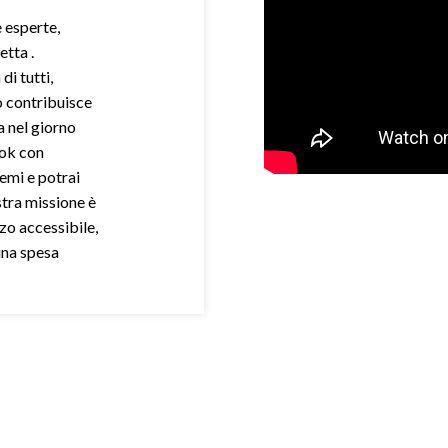
e esperte,
etta .
di tutti,
o contribuisce
a nel giorno
ook con
demi e potrai
stra missione è
zo accessibile,
una spesa