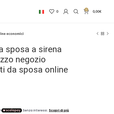
0
0
0,00
€
nline economici
a sposa a sirena
izzo negozio
iti da sposa online