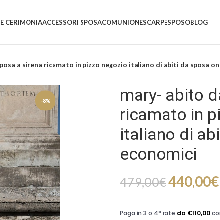
 E CERIMONIA
ACCESSORI SPOSA
COMUNIONE
SCARPE
SPOSO
BLOG
posa a sirena ricamato in pizzo negozio italiano di abiti da sposa o
mary- abito d
-8%
ricamato in p
italiano di ab
economici
440,00
€
479,00
€