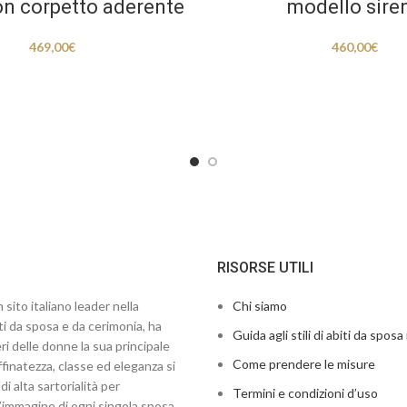
on corpetto aderente
modello sire
469,00
€
460,00
€
RISORSE UTILI
 sito italiano leader nella
Chi siamo
ti da sposa e da cerimonia, ha
Guida agli stili di abiti da sposa 
ri delle donne la sua principale
Come prendere le misure
finatezza, classe ed eleganza si
di alta sartorialità per
Termini e condizioni d’uso
’immagine di ogni singola sposa