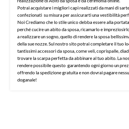
realizzazione di Abiti da sposa e da cerimonia online.
Potrai acquistare i migliori capi realizzati da mani di sart
confezionati su misura per assicurarti una vestibilità perf
Noi Crediamo che lo stile unico debba essere alla portata 
perché cucire un abito da sposa, ricamarlo e impreziosirl
a realizzare un sogno, quello di rendere la sposa bellissim
della sue nozze. Sul nostro sito potrai completare il tuo l
tantissimi accessori da sposa, come veli, coprispalle, dia
trovare la scarpa perfetta da abbinare al tuo abito. La no
rendere possibile questo garantendo ogni giorno un prez
offrendo la spedizione gratuita e non dovrai pagare ness
doganale!