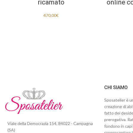
ricamato
online c
470,00
€
CHI SIAMO
Sposatelier è un
creazione di abi
fatto dei deside
prerogativa. Raf
Viale della Democrazia 154, 84022 - Campagna
fondono in capi 
(SA)
rappresentare l