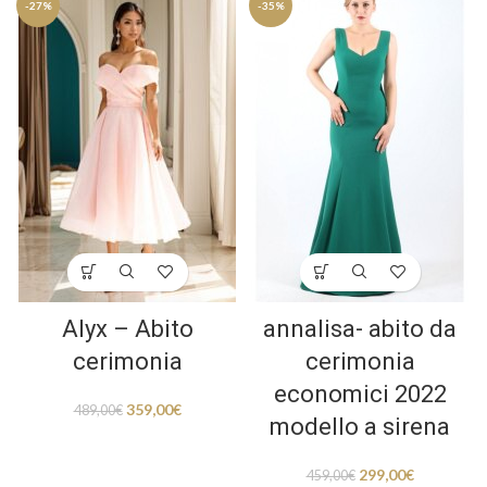
-27%
-35%
Alyx – Abito
annalisa- abito da
cerimonia
cerimonia
economici 2022
359,00
€
489,00
€
modello a sirena
299,00
€
459,00
€