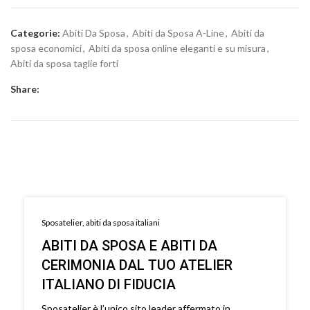
Categorie:
Abiti Da Sposa
,
Abiti da Sposa A-Line
,
Abiti da
sposa economici
,
Abiti da sposa online eleganti e su misura
,
Abiti da sposa taglie forti
Share:
Sposatelier, abiti da sposa italiani
ABITI DA SPOSA E ABITI DA
CERIMONIA DAL TUO ATELIER
ITALIANO DI FIDUCIA
Sposatelier è l’unico sito leader affermato in