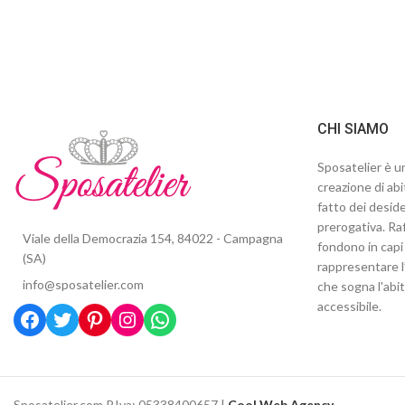
CHI SIAMO
Sposatelier è un
creazione di abi
fatto dei deside
prerogativa. Raf
Viale della Democrazia 154, 84022 - Campagna
fondono in capi 
(SA)
rappresentare l
info@sposatelier.com
che sogna l'abi
accessibile.
Sposatelier.com P.Iva: 05338400657 |
Cool Web Agency