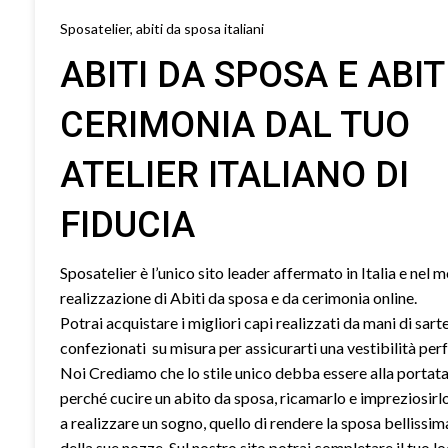
Sposatelier, abiti da sposa italiani
ABITI DA SPOSA E ABIT
CERIMONIA DAL TUO
ATELIER ITALIANO DI
FIDUCIA
Sposatelier è l’unico sito leader affermato in Italia e nel 
realizzazione di Abiti da sposa e da cerimonia online.
Potrai acquistare i migliori capi realizzati da mani di sart
confezionati su misura per assicurarti una vestibilità perf
Noi Crediamo che lo stile unico debba essere alla portata 
perché cucire un abito da sposa, ricamarlo e impreziosirl
a realizzare un sogno, quello di rendere la sposa bellissim
della sue nozze. Sul nostro sito potrai completare il tuo l