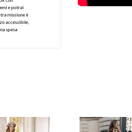
demi e potrai
stra missione è
zo accessibile,
una spesa