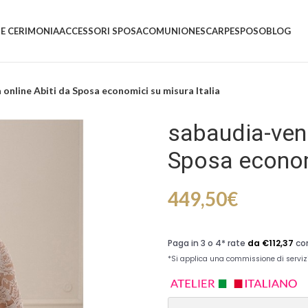
 E CERIMONIA
ACCESSORI SPOSA
COMUNIONE
SCARPE
SPOSO
BLOG
online Abiti da Sposa economici su misura Italia
sabaudia-vend
Sposa economi
449,50
€