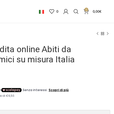
0
0
0,00
€
ita online Abiti da
ci su misura Italia