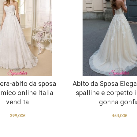
era-abito da sposa
Abito da Sposa Eleg
mico online Italia
spalline e corpetto i
vendita
gonna gonfi
399,00
€
454,00
€