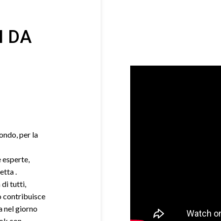
I DA
mondo, per la
e esperte,
etta .
di tutti,
o contribuisce
a nel giorno
ook con