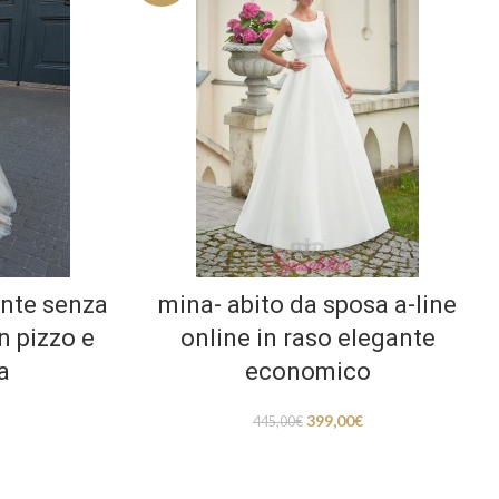
ante senza
mina- abito da sposa a-line
n pizzo e
online in raso elegante
a
economico
399,00
€
445,00
€