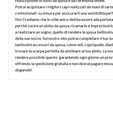
realizzazione di Abiti da sposa e da cerimonia online.
Potrai acquistare i migliori capi realizzati da mani di sart
confezionati su misura per assicurarti una vestibilità perf
Noi Crediamo che lo stile unico debba essere alla portata 
perché cucire un abito da sposa, ricamarlo e impreziosirl
a realizzare un sogno, quello di rendere la sposa bellissim
della sue nozze. Sul nostro sito potrai completare il tuo l
tantissimi accessori da sposa, come veli, coprispalle, dia
trovare la scarpa perfetta da abbinare al tuo abito. La no
rendere possibile questo garantendo ogni giorno un prez
offrendo la spedizione gratuita e non dovrai pagare ness
doganale!