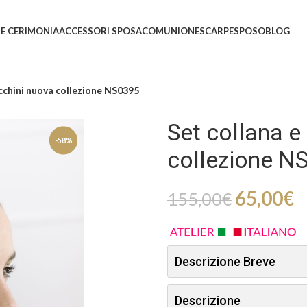
 E CERIMONIA
ACCESSORI SPOSA
COMUNIONE
SCARPE
SPOSO
BLOG
ecchini nuova collezione NS0395
Set collana e
-58%
collezione N
65,00
€
155,00
€
Descrizione Breve
Descrizione