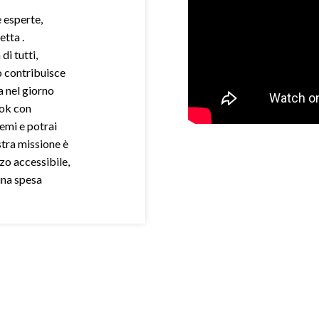
e esperte,
etta .
di tutti,
o contribuisce
a nel giorno
ook con
demi e potrai
stra missione è
zo accessibile,
una spesa