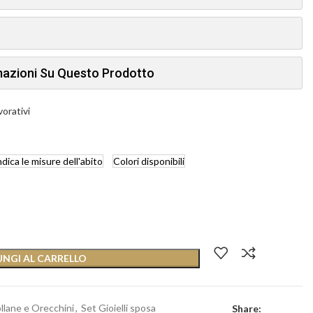
rmazioni Su Questo Prodotto
vorativi
ndica
le misure dell'abito
Colori
disponibili
NGI AL CARRELLO
llane e Orecchini
,
Set Gioielli sposa
Share: