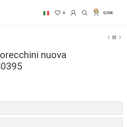
0
0
0,00
€
 orecchini nuova
S0395