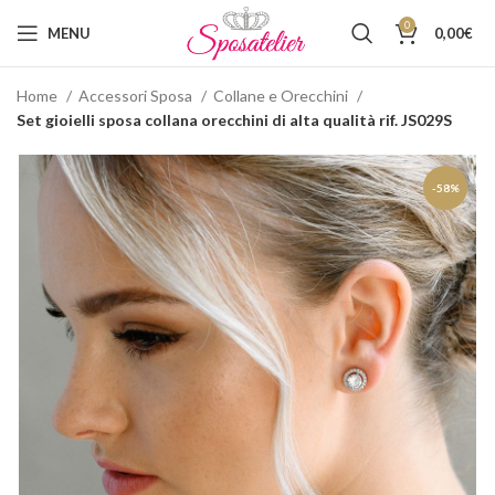
0
MENU
0,00
€
Home
Accessori Sposa
Collane e Orecchini
Set gioielli sposa collana orecchini di alta qualità rif. JS029S
-58%