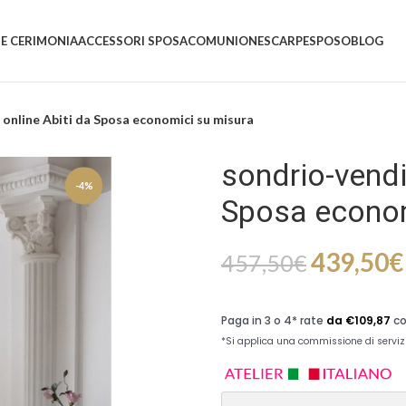
 E CERIMONIA
ACCESSORI SPOSA
COMUNIONE
SCARPE
SPOSO
BLOG
 online Abiti da Sposa economici su misura
sondrio-vendi
-4%
Sposa econom
439,50
€
457,50
€