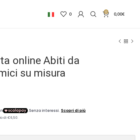
0
0
0,00
€
ta online Abiti da
ici su misura