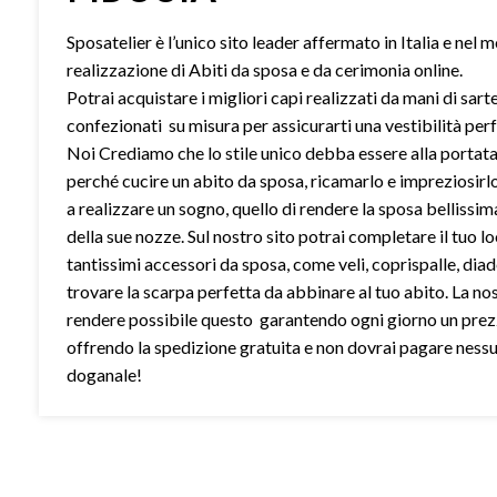
Sposatelier è l’unico sito leader affermato in Italia e nel 
realizzazione di Abiti da sposa e da cerimonia online.
Potrai acquistare i migliori capi realizzati da mani di sart
confezionati su misura per assicurarti una vestibilità perf
Noi Crediamo che lo stile unico debba essere alla portata 
perché cucire un abito da sposa, ricamarlo e impreziosirl
a realizzare un sogno, quello di rendere la sposa bellissim
della sue nozze. Sul nostro sito potrai completare il tuo l
tantissimi accessori da sposa, come veli, coprispalle, dia
trovare la scarpa perfetta da abbinare al tuo abito. La no
rendere possibile questo garantendo ogni giorno un prez
offrendo la spedizione gratuita e non dovrai pagare ness
doganale!