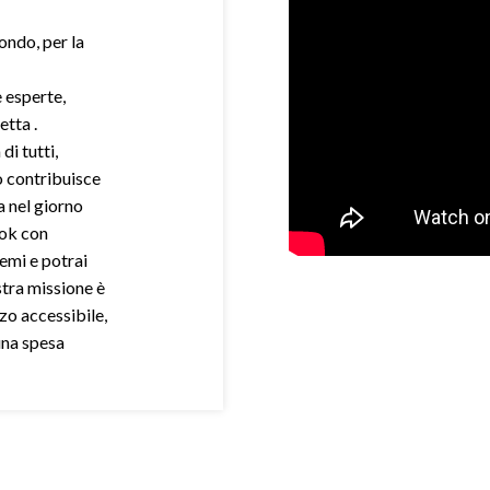
mondo, per la
e esperte,
etta .
di tutti,
o contribuisce
a nel giorno
ook con
demi e potrai
stra missione è
zo accessibile,
una spesa